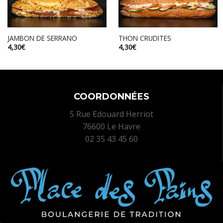
JAMBON DE SERRANO
THON CRUDITES
4,30
€
4,30
€
COORDONNÉES
5 Rue Edouard Herriot
76600 Le Havre
02 35 43 45 60