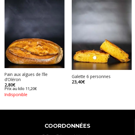
Pain aux algues de l’île
Galette 6 personnes
d’Oléron
23,40
€
2,80
€
Prix au kilo
11,20
€
Indisponible
COORDONNÉES