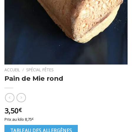
ACCUEIL
/
SPÉCIAL FÊTES
Pain de Mie rond
3,50
€
Prix au kilo
8,75
€
TABLEAU DES ALLERGÈNES