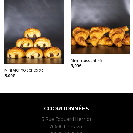
Mini croissant x6
3,00
€
Mini viennoiseries x6
3,00
€
COORDONNÉES
5 Rue Edouard Herriot
76600 Le Havre