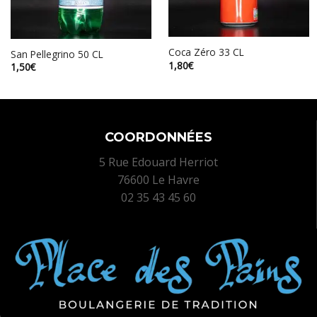
Coca Zéro 33 CL
San Pellegrino 50 CL
1,80
€
1,50
€
COORDONNÉES
5 Rue Edouard Herriot
76600 Le Havre
02 35 43 45 60