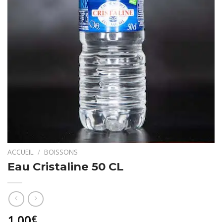
ACCUEIL
/
BOISSONS
Eau Cristaline 50 CL
1,00
€