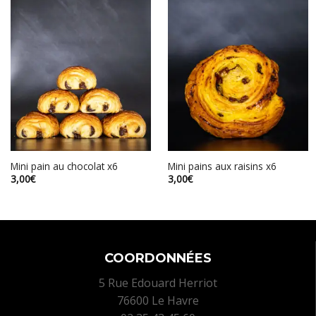
Mini pain au chocolat x6
Mini pains aux raisins x6
3,00
€
3,00
€
COORDONNÉES
5 Rue Edouard Herriot
76600 Le Havre